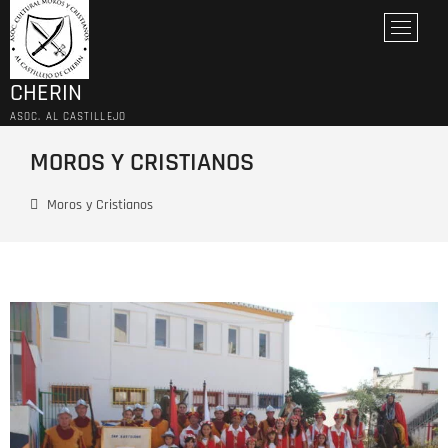
B
o
t
CHERIN
ó
n
ASOC. AL CASTILLEJO
d
MOROS Y CRISTIANOS
e
l
m
Moros y Cristianos
e
n
ú