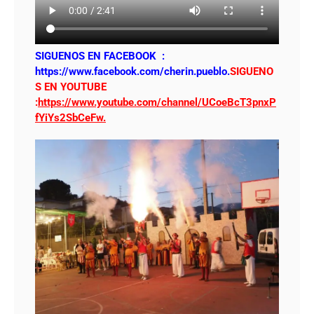
SIGUENOS EN FACEBOOK :
https://www.facebook.com/cherin.pueblo.
SIGUENO
S EN YOUTUBE
:
https://www.youtube.com/channel/UCoeBcT3pnxP
fYiYs2SbCeFw.